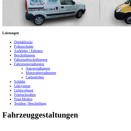
Leistungen
Digitaldrucke
Folienschnitte
Aufkleber / Etiketten
Beschriftungen
Fahrzeugbeschriftungen
Fahrzeuggestaltungen
Autogestaltungen
Motorradgestaltungen
Carbonfolien
Schilder
Leitsysteme
Lichtwerbung
Fräsbuchstaben
Print-Medien
Textilien / Beschriftung
Fahrzeuggestaltungen