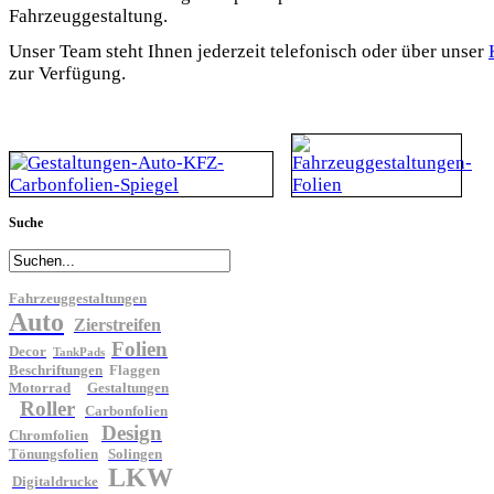
Fahrzeuggestaltung.
Unser Team steht Ihnen jederzeit telefonisch oder über unser
zur Verfügung.
Suche
Fahrzeuggestaltungen
Auto
Zierstreifen
Folien
Decor
TankPads
Beschriftungen
Flaggen
Motorrad
Gestaltungen
Roller
Carbonfolien
Design
Chromfolien
Tönungsfolien
Solingen
LKW
Digitaldrucke