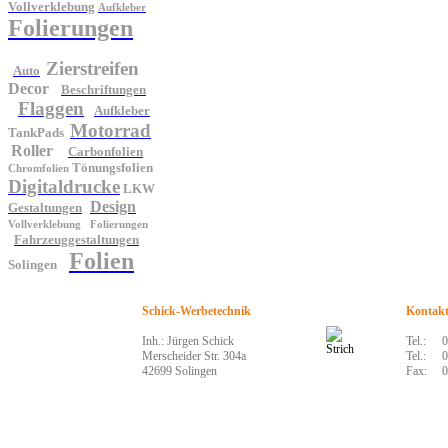
Vollverklebung
Aufkleber
Folierungen
Zierstreifen
Auto
Decor
Beschriftungen
Flaggen
Aufkleber
Motorrad
TankPads
Roller
Carbonfolien
Tönungsfolien
Chromfolien
Digitaldrucke
LKW
Design
Gestaltungen
Vollverklebung
Folierungen
Fahrzeuggestaltungen
Folien
Solingen
Schick-Werbetechnik
Kontak
Inh.: Jürgen Schick
Tel.:
0
Merscheider Str. 304a
Tel.:
0
42699 Solingen
Fax:
0